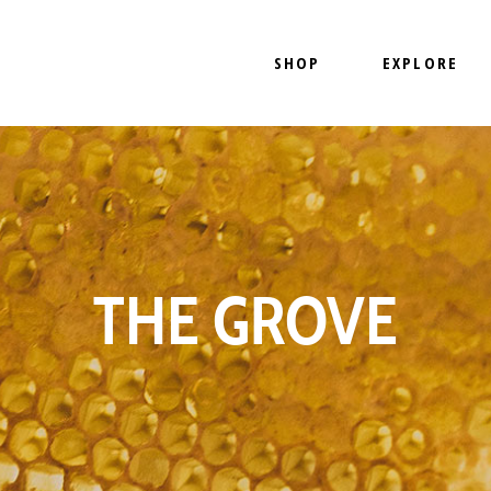
SHOP
EXPLORE
SHOP NOW
OUR PRODUCTS
HOW IT WORKS
OUR LOCATION
SHOP NOW
OUR PRODUCT
HOW IT WORKS
OUR LOCATIO
THE GROVE