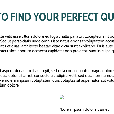
TO FIND YOUR PERFECT Q
te velit esse cillum dolore eu fugiat nulla pariatur. Excepteur sint 
m. Sed ut perspiciatis unde omnis iste natus error sit voluptatem 
tis et quasi architecto beatae vitae dicta sunt explicabo. Duis aute 
epteur sint laborum occaecat cupidatat non proident, sunt in culpa q
spernatur aut odit aut fugit, sed quia consequuntur magni dolores
ia dolor sit amet, consectetur, adipisci velit, sed quia non numq
o enim ipsam voluptatem quia voluptas sit aspernatur aut voluptat
llum dolore.
“Lorem ipsum dolor sit amet.”