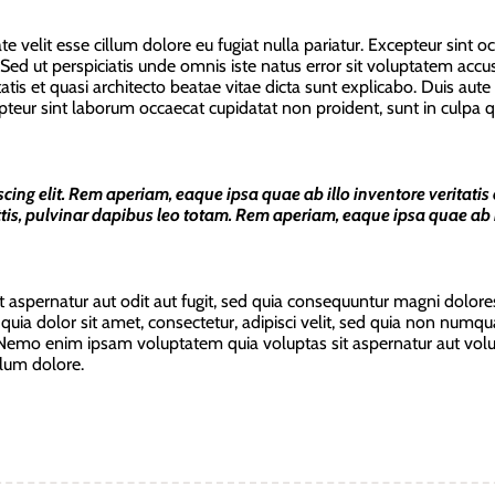
te velit esse cillum dolore eu fugiat nulla pariatur. Excepteur sint 
m. Sed ut perspiciatis unde omnis iste natus error sit voluptatem 
tis et quasi architecto beatae vitae dicta sunt explicabo. Duis aute 
epteur sint laborum occaecat cupidatat non proident, sunt in culpa q
ng elit. Rem aperiam, eaque ipsa quae ab illo inventore veritatis et 
tis, pulvinar dapibus leo totam. Rem aperiam, eaque ipsa quae ab il
spernatur aut odit aut fugit, sed quia consequuntur magni dolores
ia dolor sit amet, consectetur, adipisci velit, sed quia non numq
o enim ipsam voluptatem quia voluptas sit aspernatur aut voluptat
llum dolore.